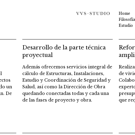
Home
Filosofía
Estudio
Desarrollo de la parte técnica
Refor
proyectual
ampli
Además ofrecemos servicios integral de
Realiz
l
cálculo de Estructuras, Instalaciones,
de vivi
ectos
Estudio y Coordinación de Seguridad y
Colabo
ndo un
Salud, así como la Dirección de Obra
experto
in. De
quedando conectadas todas y cada una
presupu
de las fases de proyecto y obra.
que req